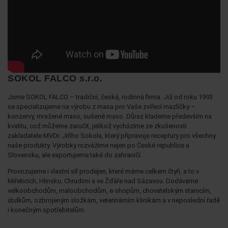
SOKOL FALCO s.r.o.
Jsme SOKOL FALCO – tradiční, česká, rodinná firma. Již od roku 1993
se specializujeme na výrobu z masa pro Vaše zvířecí mazlíčky –
konzervy, mražené maso, sušené maso. Důraz klademe především na
kvalitu, což můžeme zaručit, jelikož vycházíme ze zkušeností
zakladatele MVDr. Jiřího Sokola, který připravuje receptury pro všechny
naše produkty. Výrobky rozvážíme nejen po České republice a
Slovensku, ale exportujeme také do zahraničí.
Provozujeme i vlastní síť prodejen, které máme celkem čtyři, a to v
Miřeticích, Hlinsku, Chrudimi a ve Žďáře nad Sázavou. Dodáváme
velkoobchodům, maloobchodům, e-shopům, chovatelským stanicím,
útulkům, ozbrojeným složkám, veterinárním klinikám a v neposlední řadě
i konečným spotřebitelům.