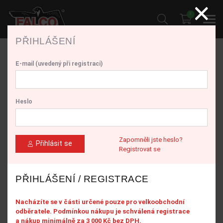
PŘIHLÁŠENÍ
Vítejte ve velkoobchodním systému firmy
E-mail (uvedený při registraci)
SOKOL FALCO s.r.o.
Nacházíte se v části určené pouze pro velkoobchodní odběratele.
Podmínkou nákupu je schválená registrace a nákup minimálně za
Heslo
3 000 Kč bez DPH.
A. MÁM ÚČET A CHCI SE PŘIHLÁSIT
Zapomněli jste heslo?
Přihlásit se
Registrovat se
Jsme rádi, že využíváte všechny výhody našeho VO prodeje.
Přihlaste se, prosím, tlačítkem níže.
PŘIHLÁŠENÍ / REGISTRACE
Přihlásit se
Nacházíte se v části určené pouze pro velkoobchodní
odběratele. Podmínkou nákupu je schválená registrace
a nákup minimálně za 3 000 Kč bez DPH.